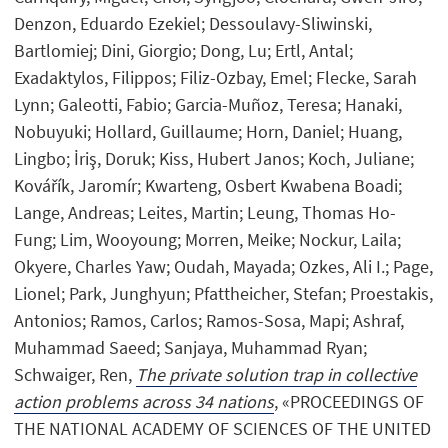
Denzon, Eduardo Ezekiel; Dessoulavy-Sliwinski,
Bartlomiej; Dini, Giorgio; Dong, Lu; Ertl, Antal;
Exadaktylos, Filippos; Filiz-Ozbay, Emel; Flecke, Sarah
Lynn; Galeotti, Fabio; Garcia-Muñoz, Teresa; Hanaki,
Nobuyuki; Hollard, Guillaume; Horn, Daniel; Huang,
Lingbo; İriş, Doruk; Kiss, Hubert Janos; Koch, Juliane;
Kovářík, Jaromír; Kwarteng, Osbert Kwabena Boadi;
Lange, Andreas; Leites, Martin; Leung, Thomas Ho-
Fung; Lim, Wooyoung; Morren, Meike; Nockur, Laila;
Okyere, Charles Yaw; Oudah, Mayada; Ozkes, Ali I.; Page,
Lionel; Park, Junghyun; Pfattheicher, Stefan; Proestakis,
Antonios; Ramos, Carlos; Ramos-Sosa, Mapi; Ashraf,
Muhammad Saeed; Sanjaya, Muhammad Ryan;
Schwaiger, Ren,
The private solution trap in collective
action problems across 34 nations
, «PROCEEDINGS OF
THE NATIONAL ACADEMY OF SCIENCES OF THE UNITED