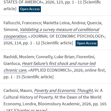
STATES OF AMERICA», 2026, 123, pp. 1 - 11 [Scientific
article]
Open Access
Fallucchi, Francesco; Marietta Leina, Andrea; Quercia,
Simone,
Validating a survey measure of conditional
cooperation
, «JOURNAL OF ECONOMIC PSYCHOLOGY»,
2026, 114, pp. 1 - 12 [Scientific article]
Open Access
Rashidi, Moslem; Connelly, Luke Brian; Fiorentini,
Gianluca,
Heart failure’s first shock and nurse-led
chronic care
, «APPLIED ECONOMICS», 2026, online first,
pp. 1 - 15 [Scientific article]
Carboni, Mauro,
Poverty and Economic Thought
, in: A
Cultural History of Poverty. At the Dawn of the World
Economy, Londra, Bloomsbury Academic, 2026, pp. 165
- 187 [Chapter or essay]