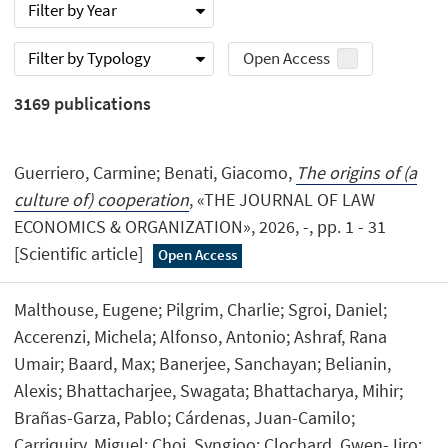
Filter by Year
Filter by Typology
Open Access
3169
publications
Guerriero, Carmine; Benati, Giacomo,
The origins of (a
culture of) cooperation
, «THE JOURNAL OF LAW
ECONOMICS & ORGANIZATION», 2026, -, pp. 1 - 31
[Scientific article]
Open Access
Malthouse, Eugene; Pilgrim, Charlie; Sgroi, Daniel;
Accerenzi, Michela; Alfonso, Antonio; Ashraf, Rana
Umair; Baard, Max; Banerjee, Sanchayan; Belianin,
Alexis; Bhattacharjee, Swagata; Bhattacharya, Mihir;
Brañas-Garza, Pablo; Cárdenas, Juan-Camilo;
Carriquiry, Miguel; Choi, Syngjoo; Clochard, Gwen-Jiro;