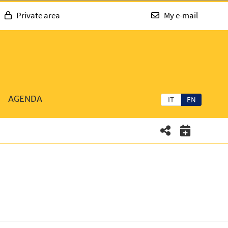
Private area
My e-mail
AGENDA
IT
EN