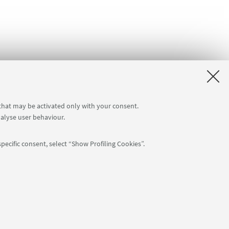
 that may be activated only with your consent.
nalyse user behaviour.
pecific consent, select “Show Profiling Cookies”.
APP:
76
NTIAL