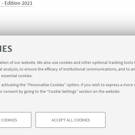
 - Edition 2021
IES
ration of our website. We also use cookies and other optional tracking tools
al analysis, to ensure the efficacy of institutional communications, and to a
 essential cookies.
activating the “Personalise Cookies” option. If you wish to express a more s
r consent by going to the “Cookie Settings” section on the website.
FOLLOW UNIBO ON:
a - Via Zamboni, 33 - 40126 Bologna - PI: 01131710376 - CF: 800070103
rmation
Cookie Settings
 COOKIES
ACCEPT ALL COOKIES
TECHNICAL COOKIES - ESSE