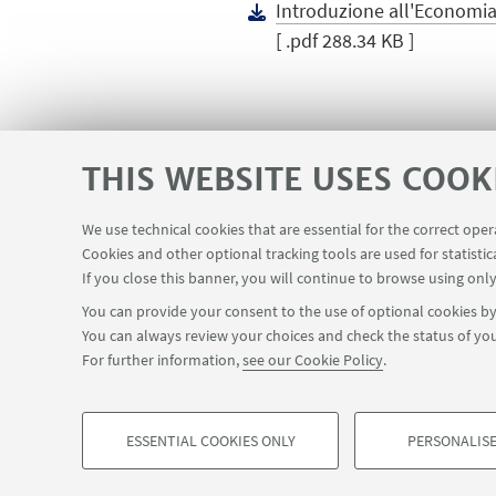
Introduzione all'Economia
[ .pdf 288.34 KB ]
THIS WEBSITE USES COOK
We use technical cookies that are essential for the correct ope
Contacts
Cookies and other optional tracking tools are used for statistic
USEFUL LINKS
If you close this banner, you will continue to browse using only
You can provide your consent to the use of optional cookies by 
You can always review your choices and check the status of you
FOLLOW THE DEPARTMENT ON:
For further information,
see our Cookie Policy
.
©Copyright 2026 - ALMA MATER STUDIORUM - Università di Bologn
Privacy
Legal notes
About the website and accessibility info
ESSENTIAL COOKIES ONLY
PERSONALISE
PROFILING COOKIES - OPTIONAL