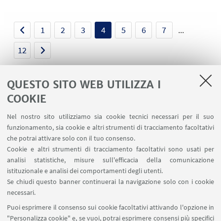
1
2
3
4
5
6
7
...
12
QUESTO SITO WEB UTILIZZA I
COOKIE
LINK UTILI
Nel nostro sito utilizziamo sia cookie tecnici necessari per il suo
Contatti
funzionamento, sia cookie e altri strumenti di tracciamento facoltativi
Area riservata
che potrai attivare solo con il tuo consenso.
Cookie e altri strumenti di tracciamento facoltativi sono usati per
analisi statistiche, misure sull'efficacia della comunicazione
SEGUI IL DIPARTIMENTO SU:
istituzionale e analisi dei comportamenti degli utenti.
Se chiudi questo banner continuerai la navigazione solo con i cookie
necessari.
SEGUI UNIBO SU:
Puoi esprimere il consenso sui cookie facoltativi attivando l'opzione in
"Personalizza cookie" e, se vuoi, potrai esprimere consensi più specifici