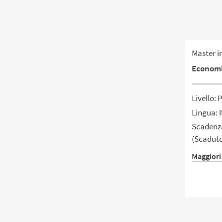
Master i
Economi
Livello: 
Lingua: I
Scadenza
(Scadut
Maggiori