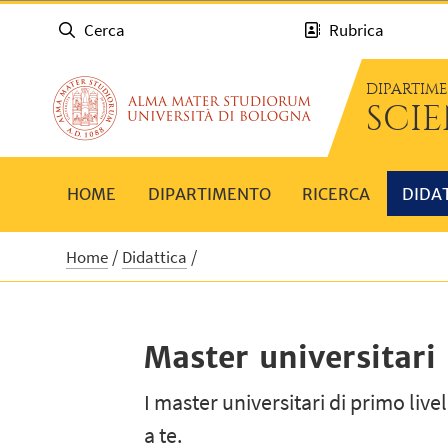
Cerca
Rubrica
DIPARTIM
SCI
HOME
DIPARTIMENTO
RICERCA
DIDA
Home
Didattica
Master universitari
I master universitari di primo live
a te.