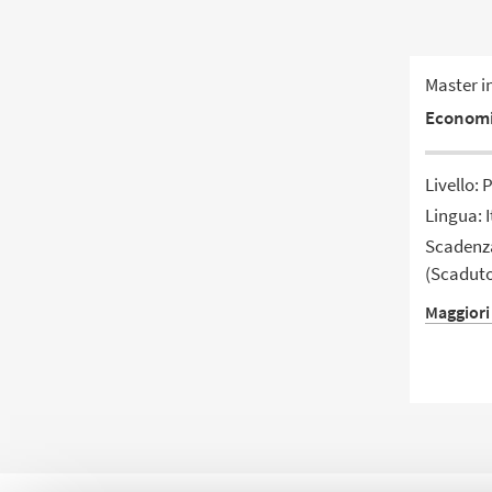
Master i
Economi
Livello: 
Lingua: I
Scadenza
(Scadut
Maggiori