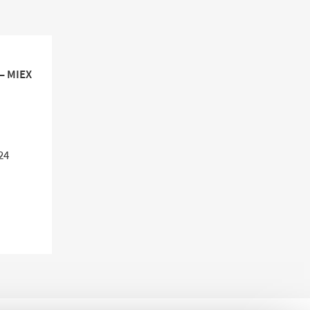
– MIEX
24