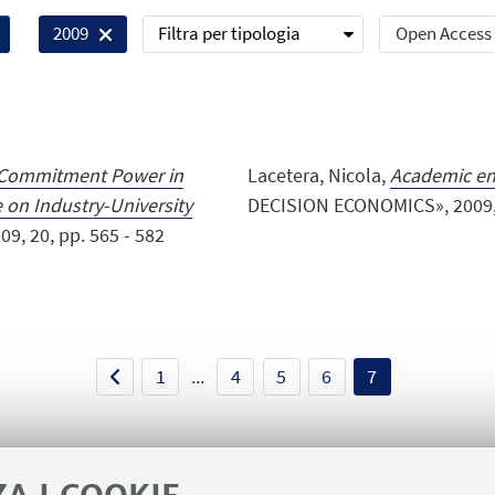
Filtra per tipologia
Open Access
2009
d Commitment Power in
Lacetera, Nicola,
Academic en
 on Industry-University
DECISION ECONOMICS», 2009, 30,
, 20, pp. 565 - 582
1
...
4
5
6
7