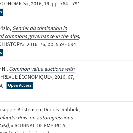
CONOMICS», 2016, 19, pp. 764 - 791
s
rizio,
Gender discrimination in
s of commons governance in the alps
,
STORY», 2016, 76, pp. 559 - 594
s
 N.,
Common value auctions with
, «REVUE ÉCONOMIQUE», 2016, 67,
ta]
Open Access
iuseppe; Kristensen, Dennis; Rahbek,
efaults: Poisson autoregressions
ARX)
, «JOURNAL OF EMPIRICAL