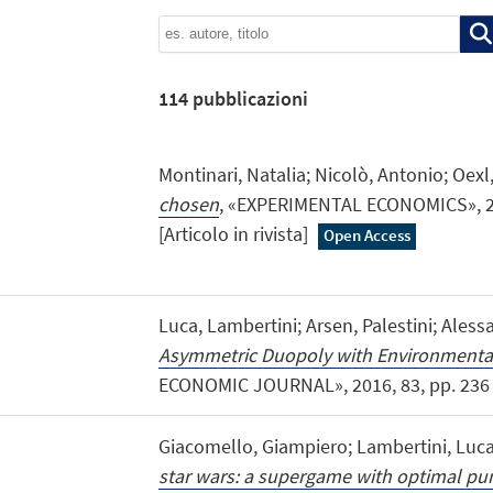
114
pubblicazioni
Montinari, Natalia; Nicolò, Antonio; Oexl
chosen
, «EXPERIMENTAL ECONOMICS», 201
[Articolo in rivista]
Open Access
Luca, Lambertini; Arsen, Palestini; Ales
Asymmetric Duopoly with Environmental 
ECONOMIC JOURNAL», 2016, 83, pp. 236 - 2
Giacomello, Giampiero; Lambertini, Luc
star wars: a supergame with optimal p