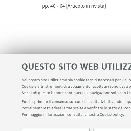
pp. 40 - 64 [Articolo in rivista]
QUESTO SITO WEB UTILIZ
Nel nostro sito utilizziamo sia cookie tecnici necessari per il s
Cookie e altri strumenti di tracciamento facoltativi sono usati p
Contatti
Area riservata
LINK UTILI
Se chiudi questo banner continuerai la navigazione solo con i c
Puoi esprimere il consenso sui cookie facoltativi attivando l'opz
Potrai sempre rivedere le tue scelte e verificare lo stato dei c
SEGUI IL DIPARTIMENTO SU:
Per maggiori informazioni
consulta la nostra Cookie policy
.
©Copyright 2026 - ALMA MATER STUDIORUM - Università di Bologn