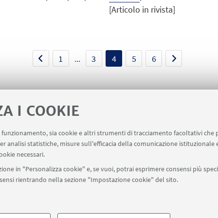
[Articolo in rivista]
1
...
3
4
5
6
ZA I COOKIE
uo funzionamento, sia cookie e altri strumenti di tracciamento facoltativi che 
er analisi statistiche, misure sull'efficacia della comunicazione istituzionale
ookie necessari.
ione in "Personalizza cookie" e, se vuoi, potrai esprimere consensi più specif
onsensi rientrando nella sezione "Impostazione cookie" del sito.
SEGUI UNIBO SU:
a - Via Zamboni, 33 - 40126 Bologna - PI: 01131710376 - CF: 800070103