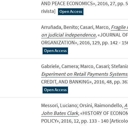
AND PEACE ECONOMICS», 2016, 27, pp. 535
rivista]
Open Access
Arruñada, Benito; Casari, Marco,
Fragile
on judicial independence
, «JOURNAL O
ORGANIZATION», 2016, 129, pp. 142 - 156 [
Open Access
Gabriele, Camera; Marco, Casari; Stefania
Experiment on Retail Payments Systems
CREDIT, AND BANKING», 2016, 48, pp. 363 -
Open Access
Messori, Luciano; Orsini, Raimondello,
A
John Bates Clark
, «HISTORY OF ECON
POLICY», 2016, 12, pp. 133 - 140 [Articolo 