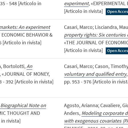
 - 548 [Articolo in
experiment
, «EXPERIMENTAL E
[Articolo in rivista]
Open Acces
 markets: An experiment
Casari, Marco; Lisciandra, Mau
F ECONOMIC BEHAVIOR &
property rights: Six centurie
Articolo in rivista]
«THE JOURNAL OF ECONOMIC HI
[Articolo in rivista]
Open Acces
, Bortolotti,
An
Casari, Marco; Cason, Timothy
, «JOURNAL OF MONEY,
voluntary and qualified entry
 392 [Articolo in rivista]
pp. 953 - 976 [Articolo in rivis
 Biographical Note on
Agosto, Arianna; Cavaliere, G
OMIC THOUGHT AND
Anders,
Modeling corporate d
in rivista]
with exogenous covariates (P