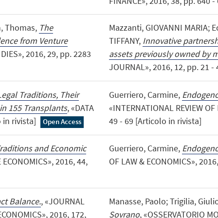
FINANCE», 2016, 38, pp. 640 - 6
nn, Thomas,
The
Mazzanti, GIOVANNI MARIA; Ec
dence from Venture
TIFFANY,
Innovative partnershi
IES», 2016, 29, pp. 2283
assets previously owned by m
JOURNAL», 2016, 12, pp. 21 - 41
egal Traditions, Their
Guerriero, Carmine,
Endogenou
in 155 Transplants
, «DATA
«INTERNATIONAL REVIEW OF L
 in rivista]
49 - 69 [Articolo in rivista]
Open Access
raditions and Economic
Guerriero, Carmine,
Endogeno
ECONOMICS», 2016, 44,
OF LAW & ECONOMICS», 2016, 59,
ct Balance.
, «JOURNAL
Manasse, Paolo; Trigilia, Giuli
CONOMICS», 2016, 172,
Sovrano
, «OSSERVATORIO MONE