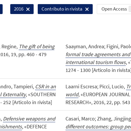
Open Access
2016
Contributo in rivista
, Regine,
The gift of being
Saayman, Andrea; Figini, Paolo
6, 19, pp. 460 - 479
formal trade agreements and
international tourism flows
, 
1274 - 1300 [Articolo in rivista
sandro, Tampieri,
CSR in an
Laarni Escresa; Picci, Lucio,
Tr
Externality
, «SOUTHERN
world
, «EUROPEAN JOURNAL
52 [Articolo in rivista]
RESEARCH», 2016, 22, pp. 543 - 
a,
Defensive weapons and
Casari, Marco; Zhang, Jingjing
unishments
, «DEFENCE
different outcomes: group pe