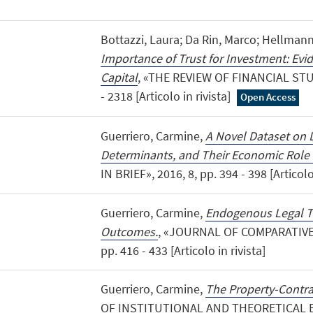
Bottazzi, Laura; Da Rin, Marco; Hellma
Importance of Trust for Investment: Evi
Capital
, «THE REVIEW OF FINANCIAL STUD
- 2318 [Articolo in rivista]
Open Access
Guerriero, Carmine,
A Novel Dataset on L
Determinants, and Their Economic Role 
IN BRIEF», 2016, 8, pp. 394 - 398 [Articolo
Guerriero, Carmine,
Endogenous Legal T
Outcomes.
, «JOURNAL OF COMPARATIVE 
pp. 416 - 433 [Articolo in rivista]
Guerriero, Carmine,
The Property-Contra
OF INSTITUTIONAL AND THEORETICAL E