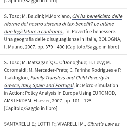
[Capitolo/Saggio in libro]
S. Toso; M. Baldini; M.Morciano,
Chi ha beneficiato delle
riforme del nostro sistema di tax-benefit? Le ultime
due legislature a confronto.
, in: Povertà e benessere.
Una geografia delle disuguaglianze in Italia, BOLOGNA,
Il Mulino, 2007, pp. 379 - 400 [Capitolo/Saggio in libro]
S. Toso; M. Matsaganis; C. O'Donoghue; H. Levy; M.
Coromaldi; M. Mercader-Prats; C. Farinha Rodrigues e P.
Tsakloglou,
Family Transfers and Child Poverty in
Greece, Italy, Spain and Portugal
, in: Micro-simulation
in Action: Policy Analysis in Europe Using EUROMOD,
AMSTERDAM, Elsevier, 2007, pp. 101 - 125
[Capitolo/Saggio in libro]
SANTARELLI E.; LOTTI F:; VIVARELLI M.,
Gibrat's Law as