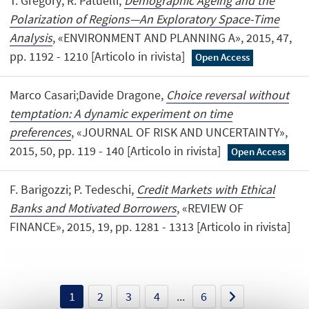
T. Gregory; R. Patuelli,
Demographic Ageing and the
Polarization of Regions—An Exploratory Space-Time
Analysis
, «ENVIRONMENT AND PLANNING A», 2015, 47,
pp. 1192 - 1210 [Articolo in rivista]
Open Access
Marco Casari;Davide Dragone,
Choice reversal without
temptation: A dynamic experiment on time
preferences
, «JOURNAL OF RISK AND UNCERTAINTY»,
2015, 50, pp. 119 - 140 [Articolo in rivista]
Open Access
F. Barigozzi; P. Tedeschi,
Credit Markets with Ethical
Banks and Motivated Borrowers
, «REVIEW OF
FINANCE», 2015, 19, pp. 1281 - 1313 [Articolo in rivista]
1
2
3
4
...
6