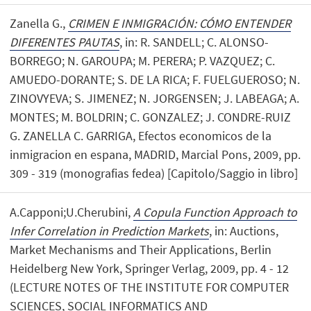
Zanella G.,
CRIMEN E INMIGRACIÓN: CÓMO ENTENDER
DIFERENTES PAUTAS
, in: R. SANDELL; C. ALONSO-
BORREGO; N. GAROUPA; M. PERERA; P. VAZQUEZ; C.
AMUEDO-DORANTE; S. DE LA RICA; F. FUELGUEROSO; N.
ZINOVYEVA; S. JIMENEZ; N. JORGENSEN; J. LABEAGA; A.
MONTES; M. BOLDRIN; C. GONZALEZ; J. CONDRE-RUIZ
G. ZANELLA C. GARRIGA, Efectos economicos de la
inmigracion en espana, MADRID, Marcial Pons, 2009, pp.
309 - 319 (monografias fedea) [Capitolo/Saggio in libro]
A.Capponi;U.Cherubini,
A Copula Function Approach to
Infer Correlation in Prediction Markets
, in: Auctions,
Market Mechanisms and Their Applications, Berlin
Heidelberg New York, Springer Verlag, 2009, pp. 4 - 12
(LECTURE NOTES OF THE INSTITUTE FOR COMPUTER
SCIENCES, SOCIAL INFORMATICS AND