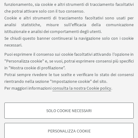
Contatti
funzionamento, sia cookie e altri strumenti di tracciamento facoltativi
Area riservata
che potrai attivare solo con il tuo consenso.
Cookie e altri strumenti di tracciamento facoltativi sono usati per
analisi statistiche, misure sull'efficacia della comunicazione
SEGUI IL DIPARTIMENTO SU:
istituzionale e analisi dei comportamenti degli utenti.
Se chiudi questo banner continuerai la navigazione solo con i cookie
necessari.
SEGUI UNIBO SU:
Puoi esprimere il consenso sui cookie facoltativi attivando l'opzione in
"Personalizza cookie" e, se vuoi, potrai esprimere consensi più specifici
in "Mostra cookie di profilazione".
Potrai sempre rivedere le tue scelte e verificare lo stato dei consensi
rientrando nella sezione "Impostazione cookie" del sito.
APP:
Per maggiori informazioni
consulta la nostra Cookie policy
.
SOLO COOKIE NECESSARI
COOKIE DI PROFILAZIONE - FACOLTATIVI
©Copyright 2026 - ALMA MATER STUDIORUM - Università di
Si tratta di cookie utilizzati per analizzare le caratteristiche della navigazione
Bologna - Via Zamboni, 33 - 40126 Bologna - PI: 01131710376 - CF:
PERSONALIZZA COOKIE
degli utenti, creare profili in base al loro comportamento sul sito, per analisi
80007010376