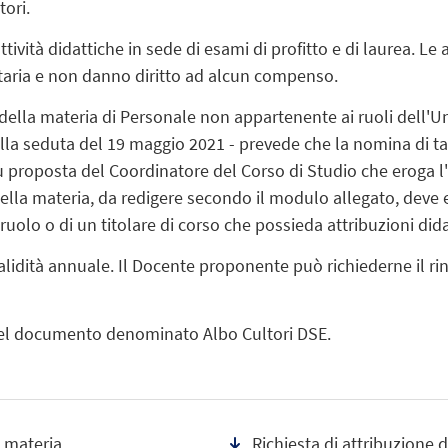
tori.
tività didattiche in sede di esami di profitto e di laurea. Le 
taria e non danno diritto ad alcun compenso.
ella materia di Personale non appartenente ai ruoli dell'Un
a seduta del 19 maggio 2021 - prevede che la nomina di tal
su proposta del Coordinatore del Corso di Studio che eroga 
della materia, da redigere secondo il modulo allegato, deve e
ruolo o di un titolare di corso che possieda attribuzioni dida
validità annuale. Il Docente proponente può richiederne il r
i nel documento denominato Albo Cultori DSE.
 materia
Richiesta di attribuzione d