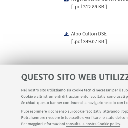
[ .pdf 312.89 KB ]
Albo Cultori DSE
[ .pdf 349.07 KB ]
QUESTO SITO WEB UTILIZ
Nel nostro sito utilizziamo sia cookie tecnici necessari per il s
Cookie e altri strumenti di tracciamento facoltativi sono usati p
Contatti
Area riservata
LINK UTILI
Se chiudi questo banner continuerai la navigazione solo con i c
Puoi esprimere il consenso sui cookie facoltativi attivando l'opz
Potrai sempre rivedere le tue scelte e verificare lo stato dei c
SEGUI IL DIPARTIMENTO SU:
Per maggiori informazioni
consulta la nostra Cookie policy
.