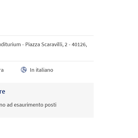
diturium - Piazza Scaravilli, 2 - 40126,
ra
In italiano
re
fino ad esaurimento posti