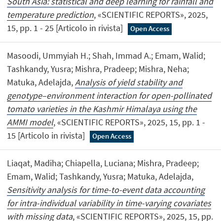
South Asia: statistical and deep learning for rainfall and
temperature prediction
, «SCIENTIFIC REPORTS», 2025,
15, pp. 1 - 25 [Articolo in rivista]
Open Access
Masoodi, Ummyiah H.; Shah, Immad A.; Emam, Walid;
Tashkandy, Yusra; Mishra, Pradeep; Mishra, Neha;
Matuka, Adelajda,
Analysis of yield stability and
genotype–environment interaction for open-pollinated
tomato varieties in the Kashmir Himalaya using the
AMMI model
, «SCIENTIFIC REPORTS», 2025, 15, pp. 1 -
15 [Articolo in rivista]
Open Access
Liaqat, Madiha; Chiapella, Luciana; Mishra, Pradeep;
Emam, Walid; Tashkandy, Yusra; Matuka, Adelajda,
Sensitivity analysis for time-to-event data accounting
for intra-individual variability in time-varying covariates
with missing data
, «SCIENTIFIC REPORTS», 2025, 15, pp.