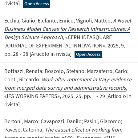
rivista]
Open Access
Ecchia, Giulio; Elefante, Enrico; Vignoli, Matteo,
A Novel
Business Model Canvas for Research Infrastructures: A
Design Science Approach
, «CERN IDEASQUARE
JOURNAL OF EXPERIMENTAL INNOVATION», 2025, 9,
pp. 28 - 38 [Articolo in rivista]
Open Access
Bottazzi, Renata; Boscolo, Stefano; Mazzaferro, Carlo;
Conti, Riccardo,
Work after retirement in Italy: evidence
from merged data survey and administrative records
,
«IFS WORKING PAPERS», 2025, 25, pp. 1 - 29 [Articolo in
rivista]
Bertoni, Marco; Cavapozzi, Danilo; Pasini, Giacomo;
Pavese, Caterina,
The causal effect of working from
home on mental health of 50+ Europeans
, «THE