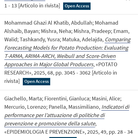
1 - 13 [Articolo in rivista]
Open Access
Mohammad Ghazi Al Khatib, Abdullah; Mohamad
Alshaib, Bayan; Mishra, Neha; Mishra, Pradeep; Emam,
Walid; Tashkandy, Yusra; Matuka, Adelajda,
Comparing
Forecasting Models for Potato Production: Evaluating
T-ARMA, ARIMA-ARCH, Weibull and Score-Driven
Approaches in Major Global Producers
, «POTATO
RESEARCH», 2025, 68, pp. 3045 - 3062 [Articolo in
rivista]
Open Access
Giachello, Marta; Fiorentini, Gianluca; Masini, Alice;
Mercurio, Lorenzo; Panella, Massimiliano,
Indicatori di
performance per l’attuazione di politiche di
prevenzione e promozione della salute
,
«EPIDEMIOLOGIA E PREVENZIONE», 2025, 49, pp. 28 - 34