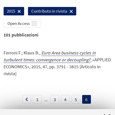
2015
Contributo in rivista
Open Access
101
pubblicazioni
Ferroni F.; Klaus B.,
Euro Area business cycles in
turbulent times: convergence or decoupling?
, «APPLIED
ECONOMICS», 2015, 47, pp. 3791 - 3815 [Articolo in
rivista]
1
...
3
4
5
6