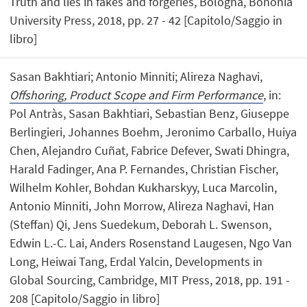
Truth and lies in fakes and forgeries, Bologna, Bononia
University Press, 2018, pp. 27 - 42 [Capitolo/Saggio in
libro]
Sasan Bakhtiari; Antonio Minniti; Alireza Naghavi,
Offshoring, Product Scope and Firm Performance
, in:
Pol Antràs, Sasan Bakhtiari, Sebastian Benz, Giuseppe
Berlingieri, Johannes Boehm, Jeronimo Carballo, Huiya
Chen, Alejandro Cuñat, Fabrice Defever, Swati Dhingra,
Harald Fadinger, Ana P. Fernandes, Christian Fischer,
Wilhelm Kohler, Bohdan Kukharskyy, Luca Marcolin,
Antonio Minniti, John Morrow, Alireza Naghavi, Han
(Steffan) Qi, Jens Suedekum, Deborah L. Swenson,
Edwin L.-C. Lai, Anders Rosenstand Laugesen, Ngo Van
Long, Heiwai Tang, Erdal Yalcin, Developments in
Global Sourcing, Cambridge, MIT Press, 2018, pp. 191 -
208 [Capitolo/Saggio in libro]