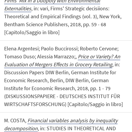
Firms' Mix in a Duopoly with Environmental
Externalities
, in: vari, Firms' Strategic decisiions:
Theoretical and Empirical Findings (vol. 3), New York,
Bentham Science Publishers, 2018, pp. 59 - 68
[Capitolo/Saggio in libro]
Elena Argentesi; Paolo Buccirossi; Roberto Cervone;
Tomaso Duso; Alessia Marrazzo;,
Price or Variety? An
Evaluation of Mergers Effects in Grocery Retailing
, in:
Discussion Papers DIW Berlin, German Institute for
Economic Research, Berlin, DIW Berlin, German
Institute for Economic Research, 2018, pp. 1 - 79
(DISKUSSIONSPAPIERE - DEUTSCHES INSTITUT FÜR
WIRTSCHAFTSFORSCHUNG) [Capitolo/Saggio in libro]
M. COSTA,
Financial variables analysis by inequality
decomposition
, in: STUDIES IN THEORETICAL AND