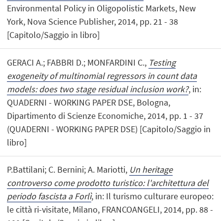
Environmental Policy in Oligopolistic Markets, New
York, Nova Science Publisher, 2014, pp. 21 - 38
[Capitolo/Saggio in libro]
GERACI A.; FABBRI D.; MONFARDINI C.,
Testing
exogeneity of multinomial regressors in count data
models: does two stage residual inclusion work?
, in:
QUADERNI - WORKING PAPER DSE, Bologna,
Dipartimento di Scienze Economiche, 2014, pp. 1 - 37
(QUADERNI - WORKING PAPER DSE) [Capitolo/Saggio in
libro]
P.Battilani; C. Bernini; A. Mariotti,
Un heritage
controverso come prodotto turistico: l'architettura del
periodo fascista a Forlì
, in: Il turismo culturare europeo:
le città ri-visitate, Milano, FRANCOANGELI, 2014, pp. 88 -