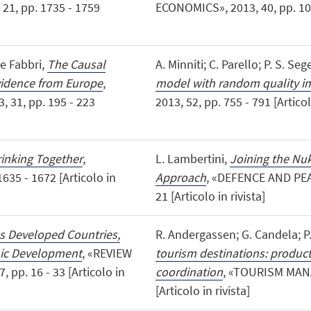
1, pp. 1735 - 1759
ECONOMICS», 2013, 40, pp. 1035
le Fabbri,
The Causal
A. Minniti; C. Parello; P. S. Se
vidence from Europe
,
model with random quality 
31, pp. 195 - 223
2013, 52, pp. 755 - 791 [Articol
inking Together
,
L. Lambertini,
Joining the Nu
35 - 1672 [Articolo in
Approach
, «DEFENCE AND PEA
21 [Articolo in rivista]
s Developed Countries,
R. Andergassen; G. Candela; P.
ic Development
, «REVIEW
tourism destinations: product
p. 16 - 33 [Articolo in
coordination
, «TOURISM MANA
[Articolo in rivista]