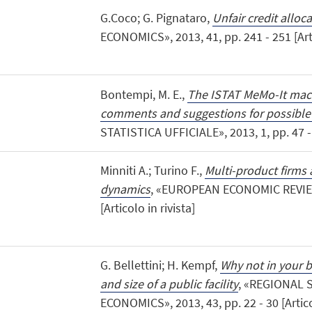
G.Coco; G. Pignataro,
Unfair credit alloc
ECONOMICS», 2013, 41, pp. 241 - 251 [Arti
Bontempi, M. E.,
The ISTAT MeMo-It mac
comments and suggestions for possible
STATISTICA UFFICIALE», 2013, 1, pp. 47 - 5
Minniti A.; Turino F.,
Multi-product firms 
dynamics
, «EUROPEAN ECONOMIC REVIEW»
[Articolo in rivista]
G. Bellettini; H. Kempf,
Why not in your 
and size of a public facility
, «REGIONAL
ECONOMICS», 2013, 43, pp. 22 - 30 [Artico