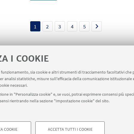
1
2
3
4
5
ZA I COOKIE
uo funzionamento, sia cookie e altri strumenti di tracciamento facoltativi che 
er analisi statistiche, misure sull'efficacia della comunicazione istituzionale
ookie necessari.
ione in "Personalizza cookie" e, se vuoi, potrai esprimere consensi più specif
onsensi rientrando nella sezione "Impostazione cookie" del sito.
SEGUI UNIBO SU:
a - Via Zamboni, 33 - 40126 Bologna - PI: 01131710376 - CF: 800070103
ostazioni Cookie
A COOKIE
ACCETTA TUTTI I COOKIE