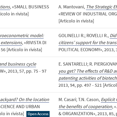
ations
, «SMALL BUSINESS
A. Mantovani,
The Strategic E
colo in rivista]
«REVIEW OF INDUSTRIAL ORGAN
[Articolo in rivista]
roeconometric model:
GOLINELLI R.; ROVELLI R.,
Did
 extensions
, «RIVISTA DI
citizens’ support for the trans
6 [Articolo in rivista]
POLITICAL ECONOMY», 2013, 30, 
and business cycle
E. SANTARELLI; R. PIERGIOVA
, 2013, 57, pp. 75 - 97
you get? The effects of R&D a
patenting activities of biotec
2013, 94, pp. 497 - 521 [Articol
backyard? On the location
M. Casari; T.N. Cason,
Explicit
 SCIENCE AND URBAN
the benefits of cooperation
, 
lo in rivista]
& ORGANIZATION», 2013, 85, pp.
Open Access