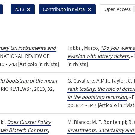
Open Access
2013
Contributo in rivista
nary tax instruments and
Fabbri, Marco,
“Do you want a
RNATIONAL REVIEW OF
evasion with lottery tickets
, 
- 243 [Articolo in rivista]
in rivista]
ld bootstrap of the mean
G. Cavaliere; A.M.R. Taylor; C.
IC REVIEWS», 2013, 32,
rank testing: the role of deter
in the bootstrap recursion
, «
pp. 814 - 847 [Articolo in rivist
ski,
Does Cluster Policy
M. Bianco; M. E. Bontempi; R. G
rman Biotech Contests
,
investments, uncertainty and