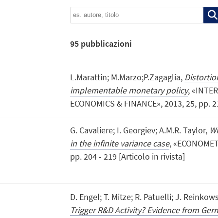
95
pubblicazioni
L.Marattin; M.Marzo;P.Zagaglia,
Distortio
implementable monetary policy
, «INTE
ECONOMICS & FINANCE», 2013, 25, pp. 219 
G. Cavaliere; I. Georgiev; A.M.R. Taylor,
Wi
in the infinite variance case
, «ECONOMETR
pp. 204 - 219 [Articolo in rivista]
D. Engel; T. Mitze; R. Patuelli; J. Reinkow
Trigger R&D Activity? Evidence from Ge