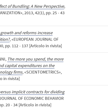
ffect of Bundling: A New Perspective
,
IZATION», 2013, 42(1), pp. 25 - 43
 growth and reforms increase
ition?
, «EUROPEAN JOURNAL OF
pp. 112 - 137 [Articolo in rivista]
NNI,
The more you spend, the more
nd capital expenditures on the
hnology firms
, «SCIENTOMETRICS»,
o in rivista]
 versus implicit contracts for dividing
«JOURNAL OF ECONOMIC BEHAVIOR
 20 - 34 [Articolo in rivista]