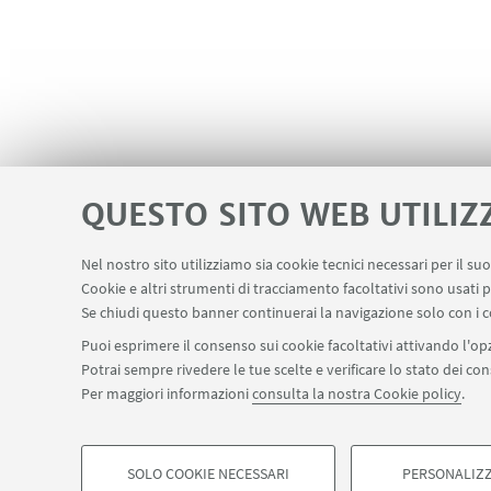
QUESTO SITO WEB UTILIZ
Nel nostro sito utilizziamo sia cookie tecnici necessari per il s
Cookie e altri strumenti di tracciamento facoltativi sono usati p
Contatti
Area riservata
LINK UTILI
Se chiudi questo banner continuerai la navigazione solo con i c
Puoi esprimere il consenso sui cookie facoltativi attivando l'opz
Potrai sempre rivedere le tue scelte e verificare lo stato dei c
SEGUI IL DIPARTIMENTO SU:
Per maggiori informazioni
consulta la nostra Cookie policy
.
©Copyright 2026 - ALMA MATER STUDIORUM - Università di Bologn
Privacy
Note legali
Informazioni sul sito e accessibilità
Imp
SOLO COOKIE NECESSARI
PERSONALIZZ