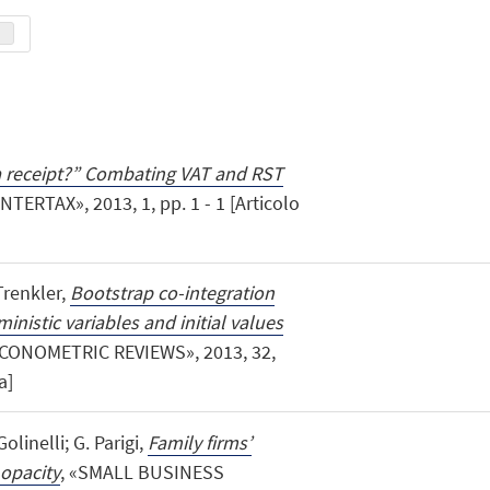
 receipt?” Combating VAT and RST
«INTERTAX», 2013, 1, pp. 1 - 1 [Articolo
 Trenkler,
Bootstrap co-integration
ministic variables and initial values
ECONOMETRIC REVIEWS», 2013, 32,
a]
olinelli; G. Parigi,
Family firms’
 opacity
, «SMALL BUSINESS