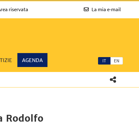
rea riservata
La mia e-mail
TIZIE
AGENDA
IT
EN
la Rodolfo